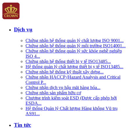
Dịch vụ
Chứng nhận hệ thống quản lý chất lượng ISO 9001...
Chứng nhận hệ thống quản lý môi trường ISO14001...
Chứng nhận hệ thống quản lý sức khỏe nghề nghiệp
ISO 4...
Chứng nhận hệ thống thiết bị y tế ISO13485...
Hệ thống quản lý chất lượng thiết bị y tế ISO13485...
Chứng nhận hệ thống kỹ thuật xây dựng...
Chứng nhận HACCP (Hazard Analysis and Critical
Control P...
Chứng nhận dịch vụ hậu mãi hàng hóa...
Chứng nhận sản phẩm hữu cơ
Chương trình kiểm soát ESD (Được cấp phép bởi
ESDA...
Hệ thống Quản lý Chất lượng Hàng không Vũ trụ
AS91...
Tin tức