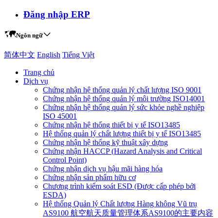
Đăng nhập ERP
Ngôn ngữ
简体中文
English
Tiếng Việt
Trang chủ
Dịch vụ
Chứng nhận hệ thống quản lý chất lượng ISO 9001
Chứng nhận hệ thống quản lý môi trường ISO14001
Chứng nhận hệ thống quản lý sức khỏe nghề nghiệp
ISO 45001
Chứng nhận hệ thống thiết bị y tế ISO13485
Hệ thống quản lý chất lượng thiết bị y tế ISO13485
Chứng nhận hệ thống kỹ thuật xây dựng
Chứng nhận HACCP (Hazard Analysis and Critical
Control Point)
Chứng nhận dịch vụ hậu mãi hàng hóa
Chứng nhận sản phẩm hữu cơ
Chương trình kiểm soát ESD (Được cấp phép bởi
ESDA)
Hệ thống Quản lý Chất lượng Hàng không Vũ trụ
AS9100 航空航天质量管理体系AS9100的主要内容