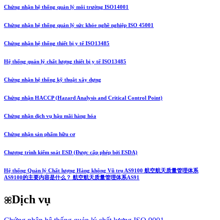
Chứng nhận hệ thống quản lý môi trường ISO14001
Chứng nhận hệ thống quản lý sức khỏe nghề nghiệp ISO 45001
Chứng nhận hệ thống thiết bị y tế ISO13485
Hệ thống quản lý chất lượng thiết bị y tế ISO13485
Chứng nhận hệ thống kỹ thuật xây dựng
Chứng nhận HACCP (Hazard Analysis and Critical Control Point)
Chứng nhận dịch vụ hậu mãi hàng hóa
Chứng nhận sản phẩm hữu cơ
Chương trình kiểm soát ESD (Được cấp phép bởi ESDA)
Hệ thống Quản lý Chất lượng Hàng không Vũ trụ AS9100 航空航天质量管理体系
AS9100的主要内容是什么？ 航空航天质量管理体系AS91
Dịch vụ