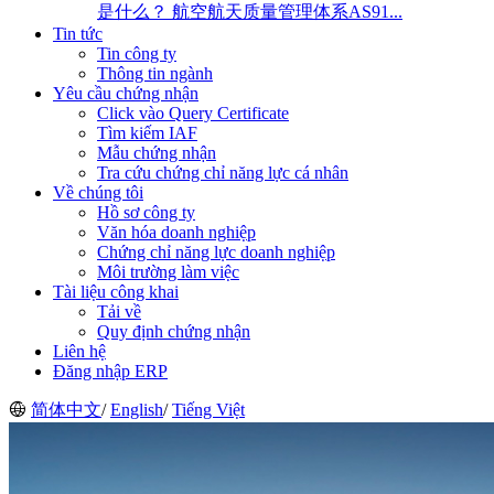
是什么？ 航空航天质量管理体系AS91...
Tin tức
Tin công ty
Thông tin ngành
Yêu cầu chứng nhận
Click vào Query Certificate
Tìm kiếm IAF
Mẫu chứng nhận
Tra cứu chứng chỉ năng lực cá nhân
Về chúng tôi
Hồ sơ công ty
Văn hóa doanh nghiệp
Chứng chỉ năng lực doanh nghiệp
Môi trường làm việc
Tài liệu công khai
Tải về
Quy định chứng nhận
Liên hệ
Đăng nhập ERP
简体中文
/
English
/
Tiếng Việt