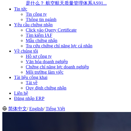
是什么？ 航空航天质量管理体系AS91...
Tin tức
Tin công ty
Thông tin ngành
Yêu cầu chứng nhận
Click vào Query Certificate
Tìm kiếm IAF
Mẫu chứng nhận
Tra cứu chứng chỉ năng lực cá nhân
Về chúng tôi
Hồ sơ công ty
Văn hóa doanh nghiệp
Chứng chỉ năng lực doanh nghiệp
Môi trường làm việc
Tài liệu công khai
Tải về
Quy định chứng nhận
Liên hệ
Đăng nhập ERP
简体中文
/
English
/
Tiếng Việt