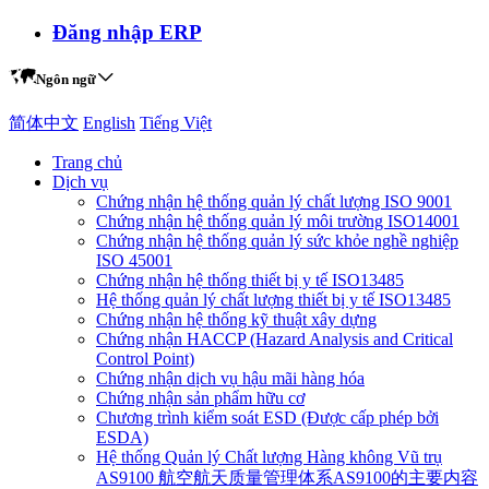
Đăng nhập ERP
Ngôn ngữ
简体中文
English
Tiếng Việt
Trang chủ
Dịch vụ
Chứng nhận hệ thống quản lý chất lượng ISO 9001
Chứng nhận hệ thống quản lý môi trường ISO14001
Chứng nhận hệ thống quản lý sức khỏe nghề nghiệp
ISO 45001
Chứng nhận hệ thống thiết bị y tế ISO13485
Hệ thống quản lý chất lượng thiết bị y tế ISO13485
Chứng nhận hệ thống kỹ thuật xây dựng
Chứng nhận HACCP (Hazard Analysis and Critical
Control Point)
Chứng nhận dịch vụ hậu mãi hàng hóa
Chứng nhận sản phẩm hữu cơ
Chương trình kiểm soát ESD (Được cấp phép bởi
ESDA)
Hệ thống Quản lý Chất lượng Hàng không Vũ trụ
AS9100 航空航天质量管理体系AS9100的主要内容