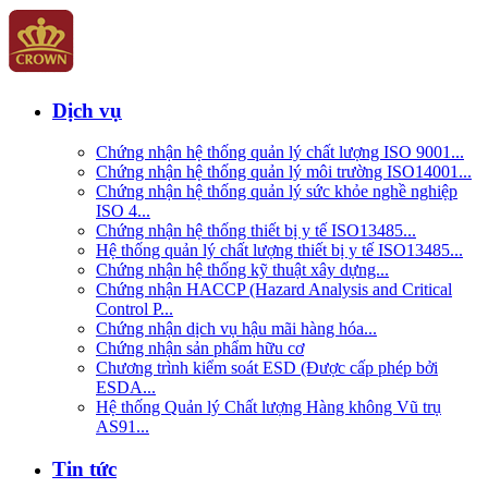
Dịch vụ
Chứng nhận hệ thống quản lý chất lượng ISO 9001...
Chứng nhận hệ thống quản lý môi trường ISO14001...
Chứng nhận hệ thống quản lý sức khỏe nghề nghiệp
ISO 4...
Chứng nhận hệ thống thiết bị y tế ISO13485...
Hệ thống quản lý chất lượng thiết bị y tế ISO13485...
Chứng nhận hệ thống kỹ thuật xây dựng...
Chứng nhận HACCP (Hazard Analysis and Critical
Control P...
Chứng nhận dịch vụ hậu mãi hàng hóa...
Chứng nhận sản phẩm hữu cơ
Chương trình kiểm soát ESD (Được cấp phép bởi
ESDA...
Hệ thống Quản lý Chất lượng Hàng không Vũ trụ
AS91...
Tin tức