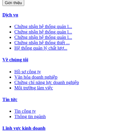
Giới thiệu
Dịch vụ
Chứng nhận hệ thống quản l...
Chứng nhận hệ thống quản l...
Chứng nhận hệ thống quản l...
Chứng nhận hệ thống thiết ...
Hệ thống quản lý chất lượ...
Về chúng tôi
Hồ sơ công ty
Văn hóa doanh nghiệp
Chứng chỉ năng lực doanh nghiệp
Môi trường làm việc
Tin tức
Tin công ty
Thông tin ngành
Lĩnh vực kinh doanh