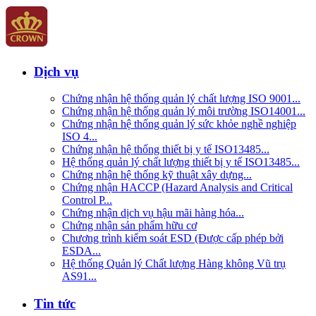
Dịch vụ
Chứng nhận hệ thống quản lý chất lượng ISO 9001...
Chứng nhận hệ thống quản lý môi trường ISO14001...
Chứng nhận hệ thống quản lý sức khỏe nghề nghiệp
ISO 4...
Chứng nhận hệ thống thiết bị y tế ISO13485...
Hệ thống quản lý chất lượng thiết bị y tế ISO13485...
Chứng nhận hệ thống kỹ thuật xây dựng...
Chứng nhận HACCP (Hazard Analysis and Critical
Control P...
Chứng nhận dịch vụ hậu mãi hàng hóa...
Chứng nhận sản phẩm hữu cơ
Chương trình kiểm soát ESD (Được cấp phép bởi
ESDA...
Hệ thống Quản lý Chất lượng Hàng không Vũ trụ
AS91...
Tin tức