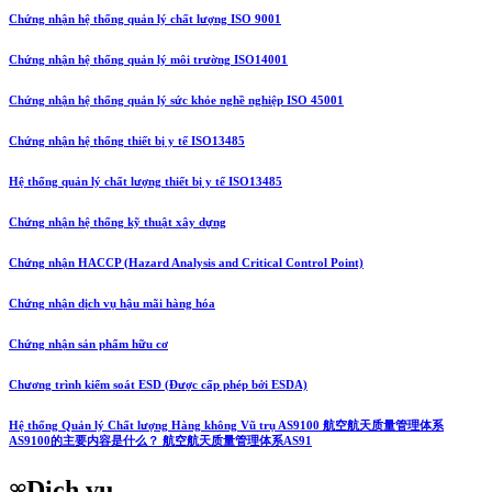
Chứng nhận hệ thống quản lý chất lượng ISO 9001
Chứng nhận hệ thống quản lý môi trường ISO14001
Chứng nhận hệ thống quản lý sức khỏe nghề nghiệp ISO 45001
Chứng nhận hệ thống thiết bị y tế ISO13485
Hệ thống quản lý chất lượng thiết bị y tế ISO13485
Chứng nhận hệ thống kỹ thuật xây dựng
Chứng nhận HACCP (Hazard Analysis and Critical Control Point)
Chứng nhận dịch vụ hậu mãi hàng hóa
Chứng nhận sản phẩm hữu cơ
Chương trình kiểm soát ESD (Được cấp phép bởi ESDA)
Hệ thống Quản lý Chất lượng Hàng không Vũ trụ AS9100 航空航天质量管理体系
AS9100的主要内容是什么？ 航空航天质量管理体系AS91
Dịch vụ