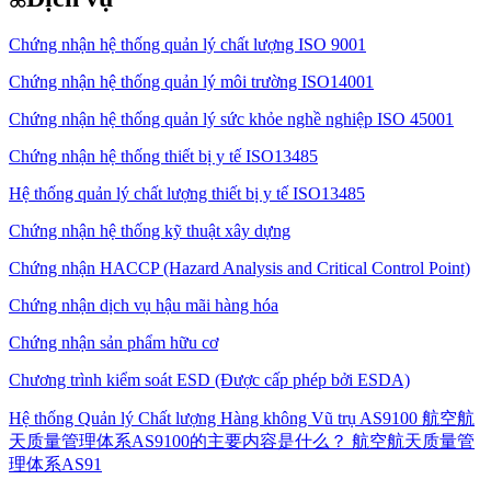
Chứng nhận hệ thống quản lý chất lượng ISO 9001
Chứng nhận hệ thống quản lý môi trường ISO14001
Chứng nhận hệ thống quản lý sức khỏe nghề nghiệp ISO 45001
Chứng nhận hệ thống thiết bị y tế ISO13485
Hệ thống quản lý chất lượng thiết bị y tế ISO13485
Chứng nhận hệ thống kỹ thuật xây dựng
Chứng nhận HACCP (Hazard Analysis and Critical Control Point)
Chứng nhận dịch vụ hậu mãi hàng hóa
Chứng nhận sản phẩm hữu cơ
Chương trình kiểm soát ESD (Được cấp phép bởi ESDA)
Hệ thống Quản lý Chất lượng Hàng không Vũ trụ AS9100 航空航
天质量管理体系AS9100的主要内容是什么？ 航空航天质量管
理体系AS91