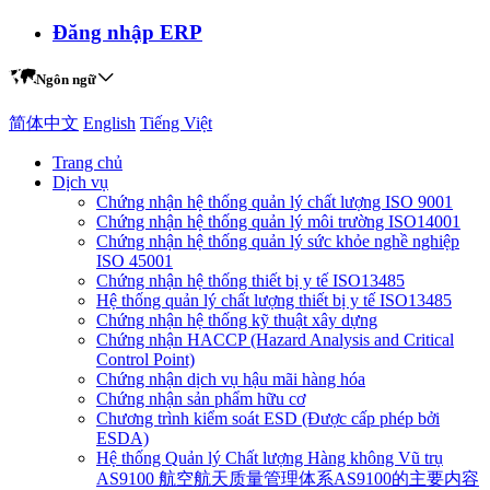
Đăng nhập ERP
Ngôn ngữ
简体中文
English
Tiếng Việt
Trang chủ
Dịch vụ
Chứng nhận hệ thống quản lý chất lượng ISO 9001
Chứng nhận hệ thống quản lý môi trường ISO14001
Chứng nhận hệ thống quản lý sức khỏe nghề nghiệp
ISO 45001
Chứng nhận hệ thống thiết bị y tế ISO13485
Hệ thống quản lý chất lượng thiết bị y tế ISO13485
Chứng nhận hệ thống kỹ thuật xây dựng
Chứng nhận HACCP (Hazard Analysis and Critical
Control Point)
Chứng nhận dịch vụ hậu mãi hàng hóa
Chứng nhận sản phẩm hữu cơ
Chương trình kiểm soát ESD (Được cấp phép bởi
ESDA)
Hệ thống Quản lý Chất lượng Hàng không Vũ trụ
AS9100 航空航天质量管理体系AS9100的主要内容