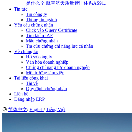
是什么？ 航空航天质量管理体系AS91...
Tin tức
Tin công ty
Thông tin ngành
Yêu cầu chứng nhận
Click vào Query Certificate
Tìm kiếm IAF
Mẫu chứng nhận
Tra cứu chứng chỉ năng lực cá nhân
Về chúng tôi
Hồ sơ công ty
Văn hóa doanh nghiệp
Chứng chỉ năng lực doanh nghiệp
Môi trường làm việc
Tài liệu công khai
Tải về
Quy định chứng nhận
Liên hệ
Đăng nhập ERP
简体中文
/
English
/
Tiếng Việt