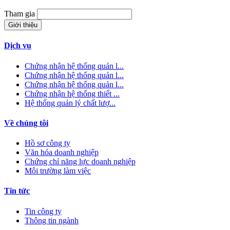
Tham gia
Giới thiệu
Dịch vụ
Chứng nhận hệ thống quản l...
Chứng nhận hệ thống quản l...
Chứng nhận hệ thống quản l...
Chứng nhận hệ thống thiết ...
Hệ thống quản lý chất lượ...
Về chúng tôi
Hồ sơ công ty
Văn hóa doanh nghiệp
Chứng chỉ năng lực doanh nghiệp
Môi trường làm việc
Tin tức
Tin công ty
Thông tin ngành